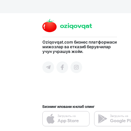
Язык
Личные
данные
Новости
Oziqovqat.com
бизнес платформаси
мижозлар ва етказиб берувчилар
2
Чаты
учун учрашув жойи.
История
реферальных
переходов
Условия
использования
Бизнинг иловани юклаб олинг
FAQ
О