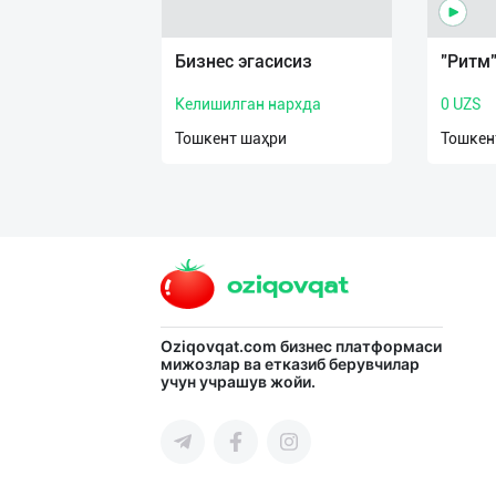
Язык
Личные
Бизнес эгасисиз
"Ритм"
данные
Келишилган нархда
0 UZS
Новости
Тошкент шаҳри
Тошкен
2
Чаты
История
реферальных
переходов
Oziqovqat.com
бизнес платформаси
Условия
мижозлар ва етказиб берувчилар
использования
учун учрашув жойи.
FAQ
О