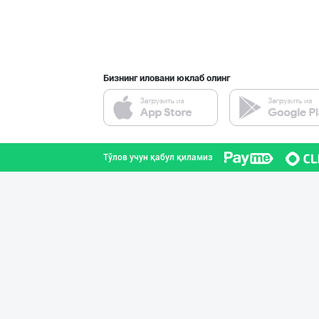
Бизнинг иловани юклаб олинг
Тўлов учун қабул қиламиз