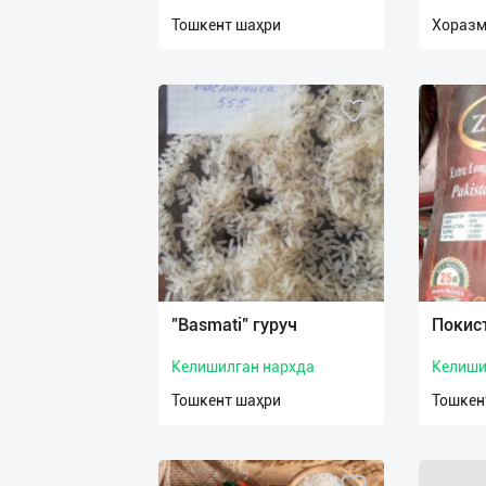
нас
Тошкент шаҳри
Хоразм
Техническая
поддержка
Поделиться
приложением
Выход
о
"Basmati" гуруч
Покис
Келишилган нархда
Келиши
Тошкент шаҳри
Тошкен