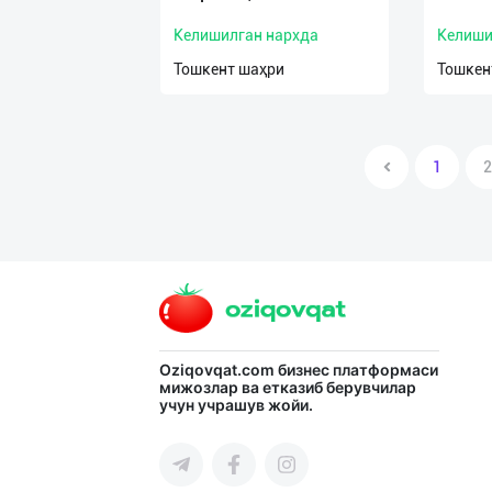
Келишилган нархда
Келиши
Тошкент шаҳри
Тошкен
1
2
Oziqovqat.com
бизнес платформаси
мижозлар ва етказиб берувчилар
учун учрашув жойи.