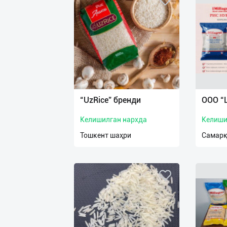
“UzRice” бренди
OOO “
Келишилган нархда
Келиши
Тошкент шаҳри
Самарқ