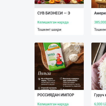
Язык
Личные
СУВ БИЗНЕСИ — Э
Амери
данные
Келишилган нархда
385,00
Новости
Тошкент шаҳри
Тошкен
2
Чаты
История
реферальных
переходов
Условия
использования
FAQ
РОССИЯДАН ИМПОР
Гуруч 
Келишилган нархда
6,000 U
О