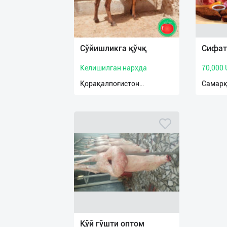
Сўйишликга қўчқ
Сифатл
Келишилган нархда
70,000
Қорақалпоғистон
Самарқ
Республикаси
Қўй гўшти оптом