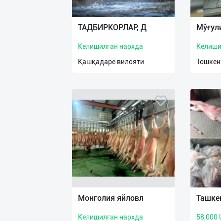
Язык
Личные
ТАДБИРКОРЛАР, Д
Мўғул
данные
Келишилган нархда
Келиши
Новости
Қашқадарё вилояти
Тошкен
2
Чаты
История
реферальных
переходов
Условия
использования
FAQ
Монголия яйловл
Ташке
Келишилган нархда
58,000
О