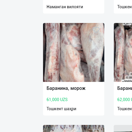
нас
Наманган вилояти
Тошкен
Техническая
поддержка
Поделиться
приложением
Выход
о
Баранина, морож
Баран
61,000 UZS
62,000
Тошкент шаҳри
Тошкен