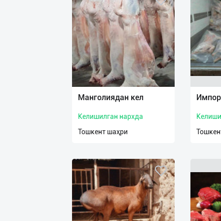
Манголиядан кел
Импор
Келишилган нархда
Келиши
Тошкент шаҳри
Тошкен