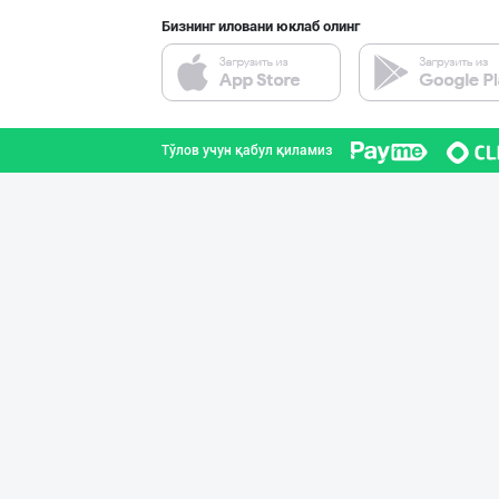
Бизнинг иловани юклаб олинг
Тўлов учун қабул қиламиз