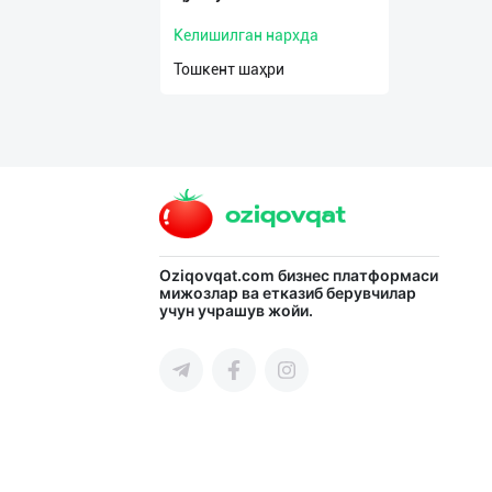
Келишилган нархда
Тошкент шаҳри
Oziqovqat.com
бизнес платформаси
мижозлар ва етказиб берувчилар
учун учрашув жойи.