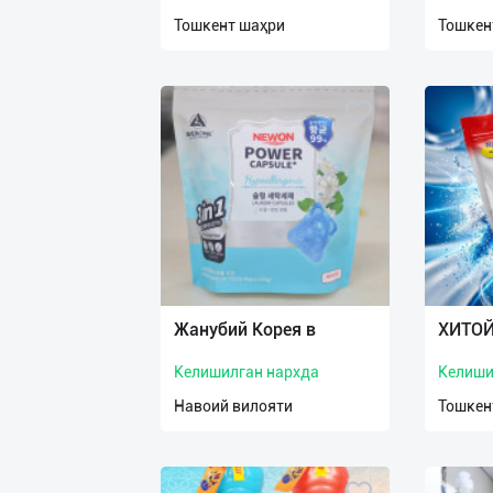
нас
Тошкент шаҳри
Тошкен
Техническая
поддержка
Поделиться
приложением
Выход
о
Жанубий Корея в
ХИТОЙ
Келишилган нархда
Келиши
Навоий вилояти
Тошкен