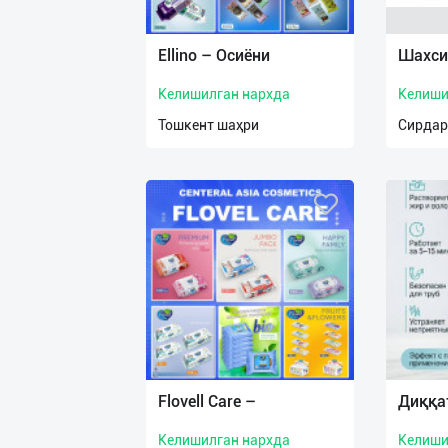
Язык
Личные
Ellino – Осиёни
Шахси
данные
Келишилган нархда
Келиши
Новости
Тошкент шаҳри
Сирдар
2
Чаты
История
реферальных
переходов
Условия
использования
FAQ
Flovell Care –
Диққа
Келишилган нархда
Келиши
О