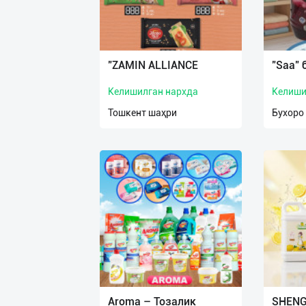
"ZAMIN ALLIANCE
"Saa" 
Келишилган нархда
Келиши
Тошкент шаҳри
Бухоро
Aroma – Тозалик
SHENG