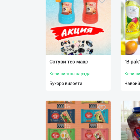
Сотуви тез маҳс
"Bipak
Келишилган нархда
Келиши
Бухоро вилояти
Навоий