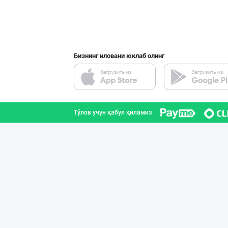
Бизнинг иловани юклаб олинг
Тўлов учун қабул қиламиз