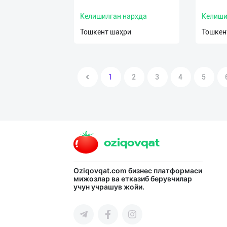
Келишилган нархда
Келиши
Тошкент шаҳри
Тошкен
1
2
3
4
5
Oziqovqat.com
бизнес платформаси
мижозлар ва етказиб берувчилар
учун учрашув жойи.