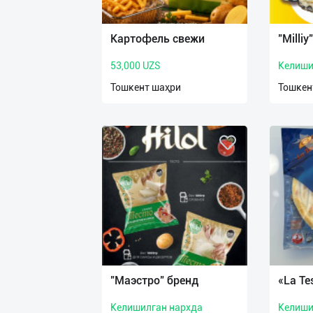
Язык
Личные
Картофель свежи
"Milliy
данные
53,000 UZS
Келиши
Новости
Тошкент шаҳри
Тошкен
2
Чаты
История
реферальных
переходов
Условия
использования
FAQ
"Маэстро" бренд
«La Te
Келишилган нархда
Келиши
О