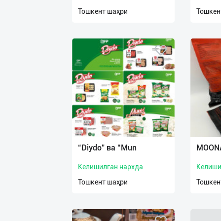
нас
Тошкент шаҳри
Тошкен
Техническая
поддержка
Поделиться
приложением
Выход
о
“Diydo” ва “Mun
MOONA
Келишилган нархда
Келиши
Тошкент шаҳри
Тошкен