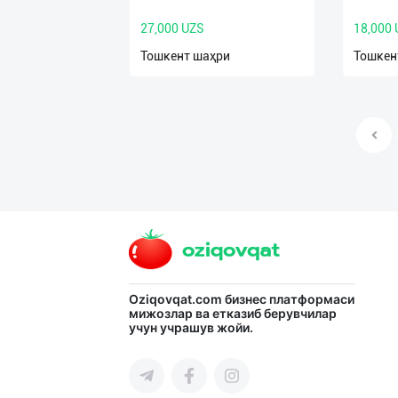
27,000 UZS
18,000
Тошкент шаҳри
Тошкен
Oziqovqat.com
бизнес платформаси
мижозлар ва етказиб берувчилар
учун учрашув жойи.