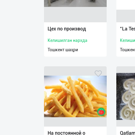
Цех по производ
“La Te
Келишилган нархда
Келиши
Тошкент шаҳри
Тошкен
На постоянной о
Qatlam