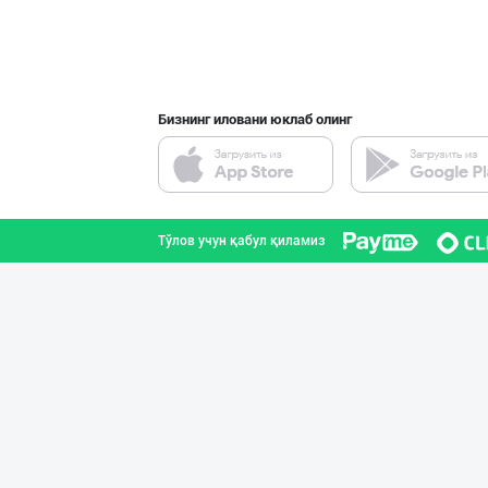
Бизнинг иловани юклаб олинг
Тўлов учун қабул қиламиз