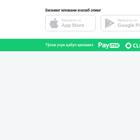
Бизнинг иловани юклаб олинг
Ёғ сотаман. 1-қ
Тошкент шаҳри
Тўлов учун қабул қиламиз
➖ Coconut oil (
Тошкент шаҳри
"Щедрость приро
Тошкент шаҳри
Дезодорация қил