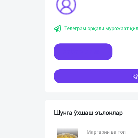
Телеграм орқали мурожаат қил
Хабар ёзинг
Қў
Шунга ўхшаш эълонлар
Маргарин ва топ