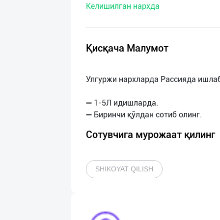
Келишилган нархда
нас
Техническая
поддержка
Қисқача Малумот
Поделиться
Улгуржи нархларда Рассияда ишлаб
приложением
➖ 1-5Л идишларда.
Выход
о
Сотувчига мурожаат қилинг
SHIKOYAT QILISH