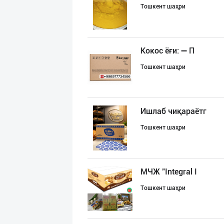
Тошкент шаҳри
Кокос ёғи: ➖ П
Тошкент шаҳри
Ишлаб чиқараётг
Тошкент шаҳри
МЧЖ "Integral I
Тошкент шаҳри