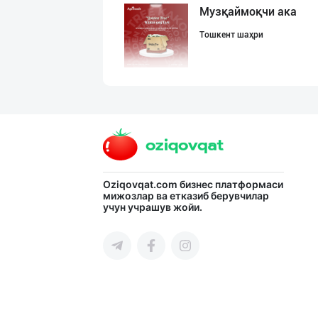
Музқаймоқчи ака
Тошкент шаҳри
БОЯРИН & SARMIL
Фарғона вилояти
"Mega Semichka"
Oziqovqat.com
бизнес платформаси
мижозлар ва етказиб берувчилар
учун учрашув жойи.
Тошкент шаҳри
"MYLAÝYM" — уйд
Туркманистон