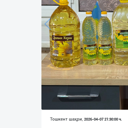
Язык
Личные
данные
Новости
2
Чаты
История
реферальных
переходов
Условия
использования
FAQ
Тошкент шаҳри,
2026-04-07 21:30:00 ч.
О