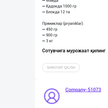
➖ Майда
➖ Қадокда 1000 гр
➖ Блокда 12 та
Пряниклар (pryaniklar).
➖ 450 гр
➖ 900 гр
Сотувчига мурожаат қилинг
SHIKOYAT QILISH
Company-51073