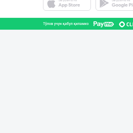
Тошкент шаҳри
Тўлов учун қабул қиламиз
Хўжалик совун с
Тошкент шаҳри
"Gold Teks" тек
Тошкент шаҳри
Ищем дистрибьют
Тошкент шаҳри