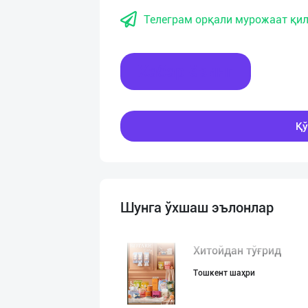
Телеграм орқали мурожаат қил
Хабар ёзинг
Қў
Шунга ўхшаш эълонлар
Хитойдан тўғрид
Тошкент шаҳри