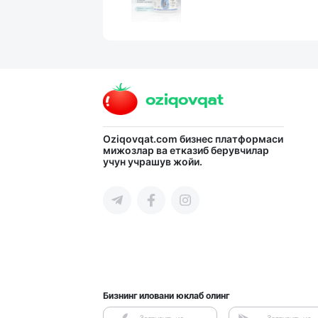
"COLDENT" дан я
Самарқанд вилояти
Улгуржи харидор
Oziqovqat.com
бизнес платформаси
мижозлар ва етказиб берувчилар
учун учрашув жойи.
Тошкент шаҳри
ХИТОЙ ва КОРЕЯ
Тошкент шаҳри
Бизнинг иловани юклаб олинг
Асл белгиси учу