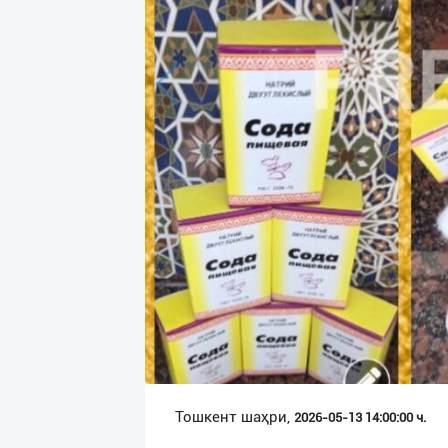
Язык
Личные
данные
Новости
2
Чаты
История
реферальных
переходов
Условия
использования
FAQ
Тошкент шаҳри,
2026-05-13 14:00:00 ч.
О