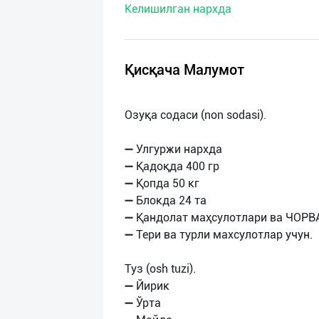
Келишилган нархда
нас
Техническая
поддержка
Қисқача Малумот
Поделиться
Озуқа содаси (non sodasi).
приложением
➖ Улгуржи нархда
Выход
➖ Қадоқда 400 гр
о
➖ Қопда 50 кг
➖ Блокда 24 та
➖ Қандолат маҳсулотлари ва ЧОРВ
➖ Тери ва турли махсулотлар учун.
Туз (osh tuzi).
➖ Йирик
➖ Ўрта