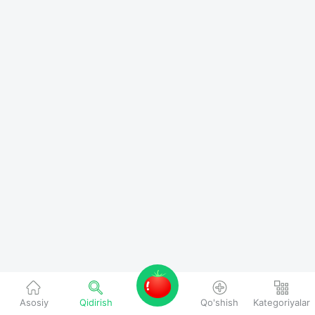
Asosiy
Qidirish
Qo'shish
Kategoriyalar